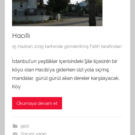
Hacıllı
15 Haziran 2019
tarihinde gönderilmiş
Fatih
tarafından
İstanbul’un yeşillikler içerisindeki Şile ilçesinin bir
köyü olan Hacıllı’ya giderken sizi yola sıçmış
mandalar, gürül gürül akan dereler karşılayacak.
Köy
Okumaya devam et
gezi
Yorum yapın