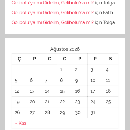
Gelibolu’ya mı Gidelim, Gelibolu’na mı?
için
Tolga
Gelibolu’ya mı Gidelim, Gelibolu’na mı?
için
Fatih
Gelibolu’ya mı Gidelim, Gelibolu’na mı?
için
Tolga
Ağustos 2026
Ç
P
C
C
P
P
S
1
2
3
4
5
6
7
8
9
10
11
12
13
14
15
16
17
18
19
20
21
22
23
24
25
26
27
28
29
30
31
« Kas