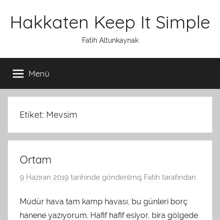
İçeriğe
Hakkaten Keep It Simple
atla
Fatih Altunkaynak
Menü
Etiket: Mevsim
Ortam
9 Haziran 2019
tarihinde gönderilmiş
Fatih
tarafından
Müdür hava tam kamp havası, bu günleri borç
hanene yazıyorum. Hafif hafif esiyor, bira gölgede