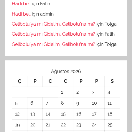
Hadi be…
için
Fatih
Hadi be…
için
admin
Gelibolu’ya mı Gidelim, Gelibolu’na mı?
için
Tolga
Gelibolu’ya mı Gidelim, Gelibolu’na mı?
için
Fatih
Gelibolu’ya mı Gidelim, Gelibolu’na mı?
için
Tolga
Ağustos 2026
Ç
P
C
C
P
P
S
1
2
3
4
5
6
7
8
9
10
11
12
13
14
15
16
17
18
19
20
21
22
23
24
25