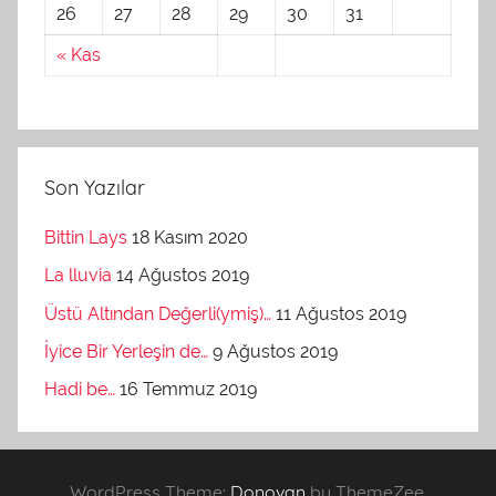
26
27
28
29
30
31
« Kas
Son Yazılar
Bittin Lays
18 Kasım 2020
La lluvia
14 Ağustos 2019
Üstü Altından Değerli(ymiş)…
11 Ağustos 2019
İyice Bir Yerleşin de…
9 Ağustos 2019
Hadi be…
16 Temmuz 2019
WordPress Theme:
Donovan
by ThemeZee.