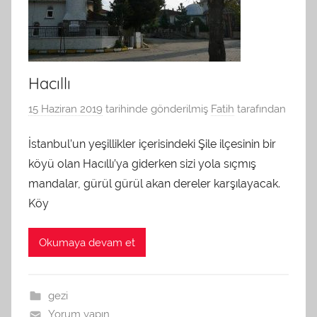
Hacıllı
15 Haziran 2019
tarihinde gönderilmiş
Fatih
tarafından
İstanbul’un yeşillikler içerisindeki Şile ilçesinin bir
köyü olan Hacıllı’ya giderken sizi yola sıçmış
mandalar, gürül gürül akan dereler karşılayacak.
Köy
Okumaya devam et
gezi
Yorum yapın