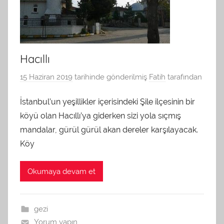
Hacıllı
15 Haziran 2019
tarihinde gönderilmiş
Fatih
tarafından
İstanbul’un yeşillikler içerisindeki Şile ilçesinin bir
köyü olan Hacıllı’ya giderken sizi yola sıçmış
mandalar, gürül gürül akan dereler karşılayacak.
Köy
Okumaya devam et
gezi
Yorum yapın